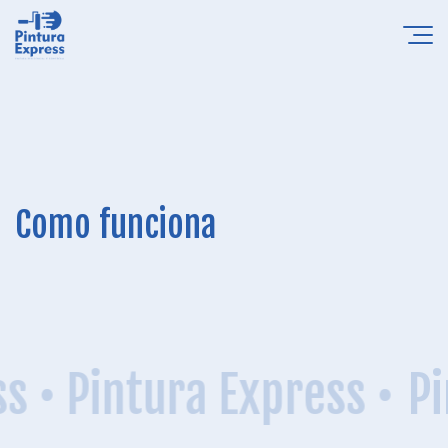
Como funciona
s •
Pintura Express •
Pin